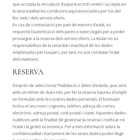
que accepta la vinculació d’aquest acord i entén i accepta en
la seva totalitat les condicions aquí anunciades per l’ús del
lloc web i dels serveis oferts.
En cas de contractació per part de menors d’edat, es
requerirà l’autorització dels pares o tutors legals per a poder
prosseguir a la reserva dels serveis oferts. La titular no es
responsabilitza de la veracitat i exactitud de les dades
emplenades per l’usuari i, per tant, no pot constatar l’edat
dels mateixos.
RESERVA
Després de seleccionar l’habitació o dates d’estada, que serà
amb un mínim de dues nits, per fer la reserva haureu d’omplir
un formulari amb les vostres dades personals. El formulari
inclou el seu nom i cognoms, telèfon, adreça de correu
electrònic, adreça postal, codi postal i ciutat. Aquestes dades
s’utilitzen amb la finalitat de gestionar la reserva i notificar-ne
l’estat i la gestió econòmica. Per a més informació sobre la
confidencialitat i tractament de les seves dades poden llegir