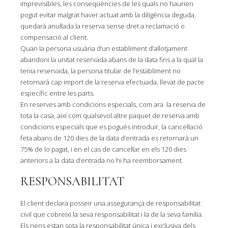
imprevisibles, les conseqüències de les quals no haurien
pogut evitar malgrat haver actuat amb la diligència deguda,
quedarà anul·lada la reserva sense dret a reclamació o
compensació al client.
Quan la persona usuària d’un establiment d’allotjament
abandoni la unitat reservada abans de la data fins a la qual la
tenia reservada, la persona titular de l’establiment no
retornarà cap import de la reserva efectuada, llevat de pacte
específic entre les parts.
En reserves amb condicions especials, com ara la reserva de
tota la casa, així com qualsevol altre paquet de reserva amb
condicions especials que es pogués introduir, la cancel·lació
feta abans de 120 dies de la data d’entrada es retornarà un
75% de lo pagat, i en el cas de cancel·lar en els 120 dies
anteriors a la data d’entrada no hi ha reemborsament.
RESPONSABILITAT
El client declara posseir una assegurança de responsabilitat
civil que cobreixi la seva responsabilitat i la de la seva família.
Els nens estan sota la responsabilitat única i exclusiva dels