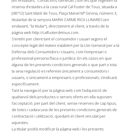
(en endavant, “Condicions Generals”) són les que regeixen la
reserva d’estades a la casa rural Cal Fuster de Tous, situada a
(08712) Sant Martí de Tous, Plaça Manel Mª Girona, número 3,
titularitat de la senyora MARIA CARME RICA LLINARES (en
endavant, “la titular”), directament al client, a través de la
pàgina web http://calfusterdetous.com.
S’entén per client tant el consumidor i usuari segons el
concepte legal del mateix establert per la Llei General per a la
Defensa dels Consumidors i Usuaris, com l’empresari o
professional persona física o jurídica. En els casos en que
alguna de les presents condicions generals o que part o tota
la seva regulació es refereixi únicament a consumidors i
usuaris, o únicament a empresaris o professionals, s’indicarà
específicament.
Dijous
31 °C
Divendres
31 °
21 °
C
CAT
Tant la navegació per la pàgina web com l’adquisició de
qualsevol dels productes o serveis oferts en ella suposen
0
l’acceptació, per part del client, sense reserves de cap tipus,
de totes i cadascuna de les presents condicions generals de
contractació i utilització, quedant el client vinculat per
aquestes.
La titular podrà modificar la pàgina web i les presents