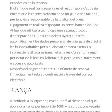
econòmica de la reserva.
El client que realitza la reserva és el responsable d’aquesta,
encara que la reserva s’efectuï per a un grup d’habitacions i,
per tant, és el responsable de la totalitat del preu.
El pagament es realitza mitjançant un servei bancari de TPV
Virtual que utilitza la tecnologia més segura, protocol
d’encriptació SSL (Secure Socket Layers) que xifra
automàticament les dades personals i de la targeta de crèdit i
les fa indesxifrables per a qualsevol persona aliena. La
informació facilitada es transmet a través d’un entorn segur
per evitar-ne la lectura, l’alteració, la pèrdua i/o el tractament
o accés no autoritzats.
Després del pagament rebreu un número de reserva.
Immediatament rebreu confirmació a través del correu
electrònic.
FIANÇA
A l’arribada a l’allotjament, es requerirà al client per tal que
aboni una fiança per import de 100€. A la sortida, una vegada
comprovat l’estat de l’allotjament, si aquest està en bon estat,