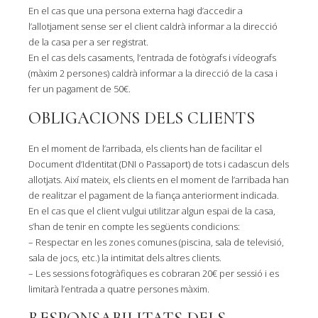
En el cas que una persona externa hagi d’accedir a
l’allotjament sense ser el client caldrà informar a la direcció
de la casa per a ser registrat.
En el cas dels casaments, l’entrada de fotògrafs i vídeografs
(màxim 2 persones) caldrà informar a la direcció de la casa i
fer un pagament de 50€.
OBLIGACIONS DELS CLIENTS
En el moment de l’arribada, els clients han de facilitar el
Document d’Identitat (DNI o Passaport) de tots i cadascun dels
allotjats. Així mateix, els clients en el moment de l’arribada han
de realitzar el pagament de la fiança anteriorment indicada.
En el cas que el client vulgui utilitzar algun espai de la casa,
s’han de tenir en compte les següents condicions:
– Respectar en les zones comunes (piscina, sala de televisió,
sala de jocs, etc.) la intimitat dels altres clients.
– Les sessions fotogràfiques es cobraran 20€ per sessió i es
limitarà l’entrada a quatre persones màxim.