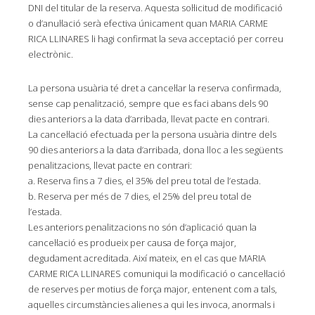
DNI del titular de la reserva. Aquesta sol·licitud de modificació
o d’anul·lació serà efectiva únicament quan MARIA CARME
RICA LLINARES li hagi confirmat la seva acceptació per correu
electrònic.
La persona usuària té dret a cancel·lar la reserva confirmada,
sense cap penalització, sempre que es faci abans dels 90
dies anteriors a la data d’arribada, llevat pacte en contrari.
La cancel·lació efectuada per la persona usuària dintre dels
90 dies anteriors a la data d’arribada, dona lloc a les següents
penalitzacions, llevat pacte en contrari:
a. Reserva fins a 7 dies, el 35% del preu total de l’estada.
b. Reserva per més de 7 dies, el 25% del preu total de
l’estada.
Les anteriors penalitzacions no són d’aplicació quan la
cancel·lació es produeix per causa de força major,
degudament acreditada. Així mateix, en el cas que MARIA
CARME RICA LLINARES comuniqui la modificació o cancel·lació
de reserves per motius de força major, entenent com a tals,
aquelles circumstàncies alienes a qui les invoca, anormals i