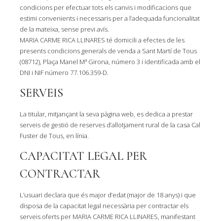
condicions per efectuar tots els canvis i modificacions que
estimi convenients i necessaris per a l’adequada funcionalitat
de la mateixa, sense previ avís.
MARIA CARME RICA LLINARES té domicili a efectes de les
presents condicions generals de venda a Sant Martí de Tous
(08712), Plaça Manel Mª Girona, número 3 i identificada amb el
DNI i NIF número 77.106.359-D.
SERVEIS
La titular, mitjançant la seva pàgina web, es dedica a prestar
serveis de gestió de reserves d’allotjament rural de la casa Cal
Fuster de Tous, en línia.
CAPACITAT LEGAL PER
CONTRACTAR
L’usuari declara que és major d’edat (major de 18 anys) i que
disposa de la capacitat legal necessària per contractar els
serveis oferts per MARIA CARME RICA LLINARES, manifestant