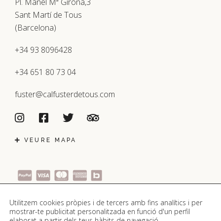
Pl. Manel Mª Girona,3
Sant Martí de Tous
(Barcelona)
+34 93 8096428
+34 651 80 73 04
fuster@calfusterdetous.com
VEURE MAPA
Utilitzem cookies pròpies i de tercers amb fins analítics i per
mostrar-te publicitat personalitzada en funció d'un perfil
elaborat a partir dels teus hàbits de navegació.