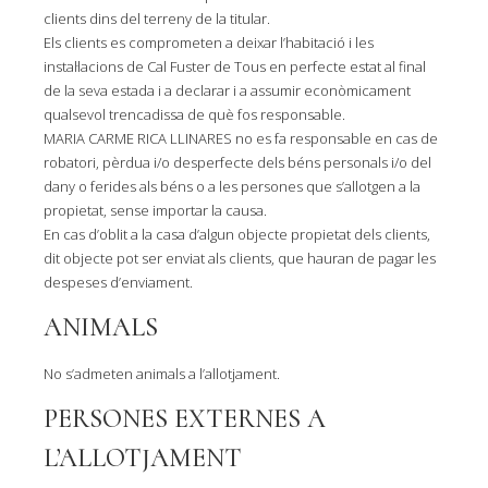
clients dins del terreny de la titular.
Els clients es comprometen a deixar l’habitació i les
instal·lacions de Cal Fuster de Tous en perfecte estat al final
de la seva estada i a declarar i a assumir econòmicament
qualsevol trencadissa de què fos responsable.
MARIA CARME RICA LLINARES no es fa responsable en cas de
robatori, pèrdua i/o desperfecte dels béns personals i/o del
dany o ferides als béns o a les persones que s’allotgen a la
propietat, sense importar la causa.
En cas d’oblit a la casa d’algun objecte propietat dels clients,
dit objecte pot ser enviat als clients, que hauran de pagar les
despeses d’enviament.
ANIMALS
No s’admeten animals a l’allotjament.
PERSONES EXTERNES A
L’ALLOTJAMENT