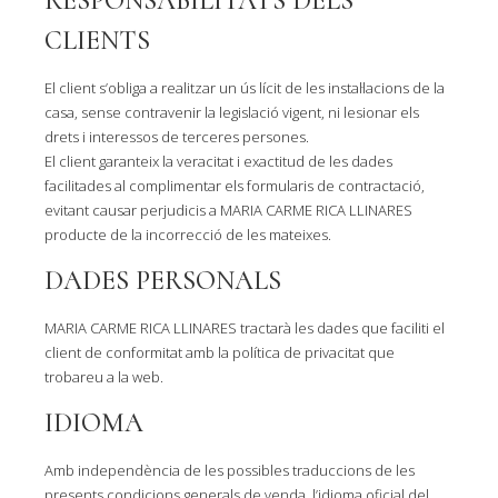
RESPONSABILITATS DELS
CLIENTS
El client s’obliga a realitzar un ús lícit de les instal·lacions de la
casa, sense contravenir la legislació vigent, ni lesionar els
drets i interessos de terceres persones.
El client garanteix la veracitat i exactitud de les dades
facilitades al complimentar els formularis de contractació,
evitant causar perjudicis a MARIA CARME RICA LLINARES
producte de la incorrecció de les mateixes.
DADES PERSONALS
MARIA CARME RICA LLINARES tractarà les dades que faciliti el
client de conformitat amb la política de privacitat que
trobareu a la web.
IDIOMA
Amb independència de les possibles traduccions de les
presents condicions generals de venda, l’idioma oficial del