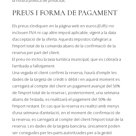
la nostra política de privacitat.
PREUS I FORMA DE PAGAMENT
Els preus s’indiquen en la pàgina web en euros (EUR) i no
inclouen l’IVA ni cap altre impost aplicable, vigent a la data
d’acceptació de la oferta. Aquests impostos s’afegiran a
l’import total de la comanda abans de la confirmació de la
reserva per part del client.
El preu no inclou la taxa turística municipal, que es cobrarà a
l’arribada a l’allotjament.
Una vegada el client confirmi la reserva, haurà d’omplir les
dades de la targeta de crèdit o dèbit i en aquest moment es
carregarà al compte del client un pagament avançat del 50%
de l’import total de la reserva i, posteriorment, una setmana
abans de l’estada, es realitzarà el pagament del 50% de
l’import restant. En cas que la reserva es realitzi amb menys
d’una setmana d’antelació, en el moment de confirmació de
la reserva, es carregarà al compte del client l’import total de la
reserva. Les dades de la targeta bancària, únicament poden
ser conegudes per les parts autoritzades per a la gestió