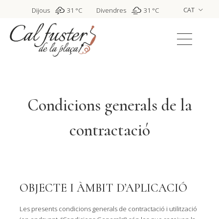
CAT
Dijous
31 °C
Divendres
31 °
C
ENG
CAST
Condicions generals de la
contractació
OBJECTE I ÀMBIT D’APLICACIÓ
Les presents condicions generals de contractació i utilització